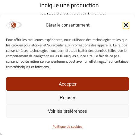
indique une production
optimale et une utilisation
efficace des ressources.
Gérer le consentement
Comment
Pour offrir les meilleures expériences, nous utilisons des technologies telles que
les cookies pour stocker et/ou accéder aux informations des appareils. Le fait de
calculer les
consentir à ces technologies nous permettra de traiter des données telles que le
comportement de navigation ou les ID uniques sur ce site. Le fait de ne pas
consentir ou de retirer son consentement peut avoir un effet négatif sur certaines
indicateurs TRS,
caractéristiques et fonctions.
TRG et TRE
Accepter
Refuser
Le taux de rendement
Voir les préférences
synthétique (TRS), le taux de
rendement global (TRG) et le
Politique de cookies
taux de rendement