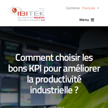
Passer
Carrières
Français
au
contenu
Menu
Accueil
Expertise
Comment choisir les
Solutions
bons KPI pour améliorer
Actualités
la productivité
À propos
industrielle ?