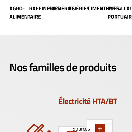
AGRO-
RAFFINERIES
SUCRERIES
ACIÉRIES
CIMENTERIES
INSTALLA
ALIMENTAIRE
PORTUAIR
Nos familles de produits
Électricité HTA/BT
Sources