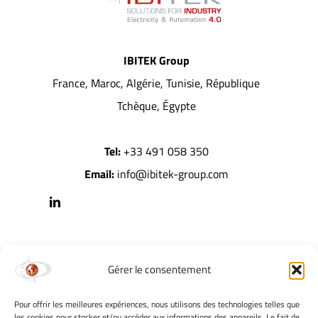
IBITEK Group
France, Maroc, Algérie, Tunisie, République
Tchèque, Égypte
Tel:
+33 491 058 350
Email:
info@ibitek-group.com
Expertises
Solutions
Le Groupe
Gérer le consentement
Électricité
IBITruck
IBITEK
Pour offrir les meilleures expériences, nous utilisons des technologies telles que
les cookies pour stocker et/ou accéder aux informations des appareils. Le fait de