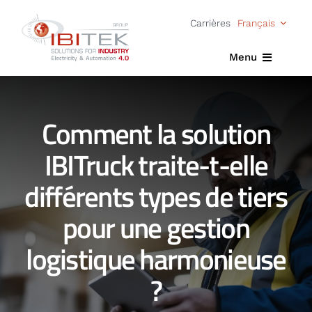
Passer
Carrières
Français
au
contenu
Menu
Accueil
Comment la solution
Expertise
IBITruck traite-t-elle
Solutions
différents types de tiers
Actualités
pour une gestion
À propos
logistique harmonieuse
?