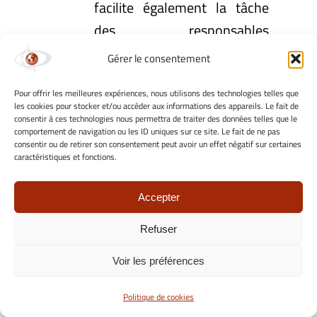
facilite également la tâche
des responsables
informatiques chargés de la
Gérer le consentement
gestion des systèmes.
Pour offrir les meilleures expériences, nous utilisons des technologies telles que
les cookies pour stocker et/ou accéder aux informations des appareils. Le fait de
Traçabilité des
consentir à ces technologies nous permettra de traiter des données telles que le
comportement de navigation ou les ID uniques sur ce site. Le fait de ne pas
Véhicules par RFID/QR
consentir ou de retirer son consentement peut avoir un effet négatif sur certaines
caractéristiques et fonctions.
et Vidéo
Accepter
La traçabilité des véhicules
est essentielle pour garantir
Refuser
la sécurité et l’efficacité des
Voir les préférences
opérations. IBITruck utilise la
technologie RFID
, QR et
Politique de cookies