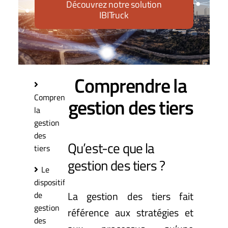
Découvrez notre solution
IBITruck
Comprendre la
Comprendre
gestion des tiers
la
gestion
des
Qu’est-ce que la
tiers
gestion des tiers ?
Le
dispositif
La gestion des tiers fait
de
gestion
référence aux stratégies et
des