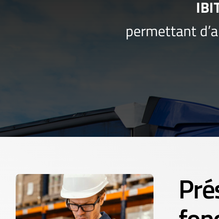
IBI
permettant d’a
Pré
fon