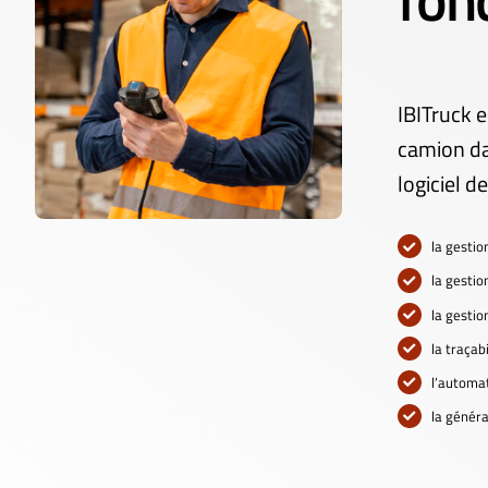
IBITruck e
camion da
logiciel d
la gestio
la gestio
la gestio
la traçabi
l’automa
la généra