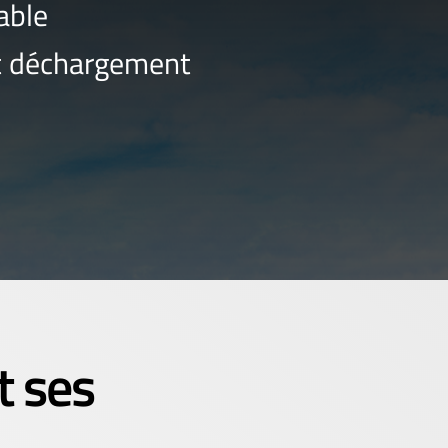
able
et déchargement
t ses